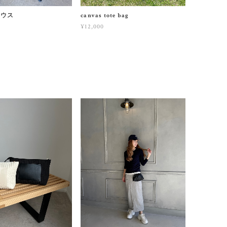
ラウス
canvas tote bag
¥12,000