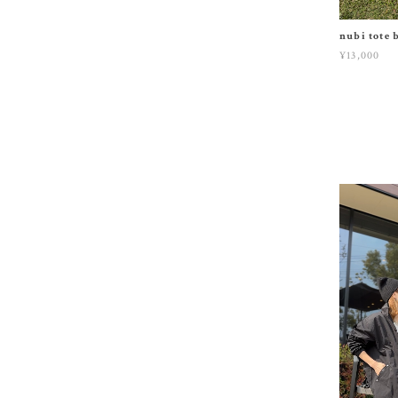
nubi tote 
¥13,000