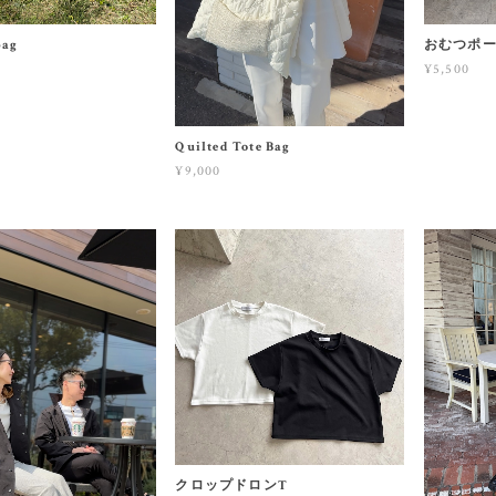
bag
おむつポ
¥5,500
Quilted Tote Bag
¥9,000
クロップドロンT