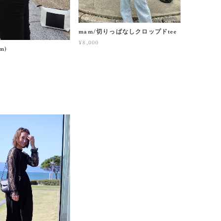
mam/切りっぱなしクロップドtee
¥8,000
m)