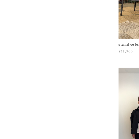
stand colo
¥12,900