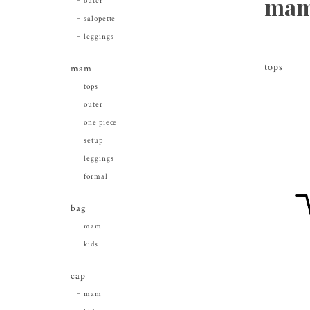
ma
outer
salopette
leggings
tops
mam
tops
outer
one piece
setup
leggings
formal
bag
mam
kids
cap
mam