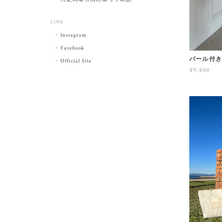
LINK
Instagram
Facebook
パール付
Official Site
¥9,800