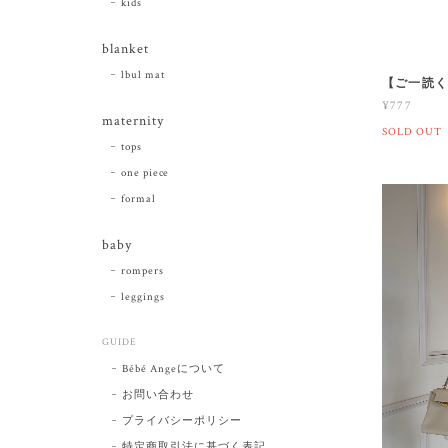
kids
blanket
lbul mat
【ご一読
¥777
maternity
SOLD OUT
tops
one piece
formal
baby
rompers
leggings
GUIDE
Bébé Angeについて
お問い合わせ
プライバシーポリシー
特定商取引法に基づく表記