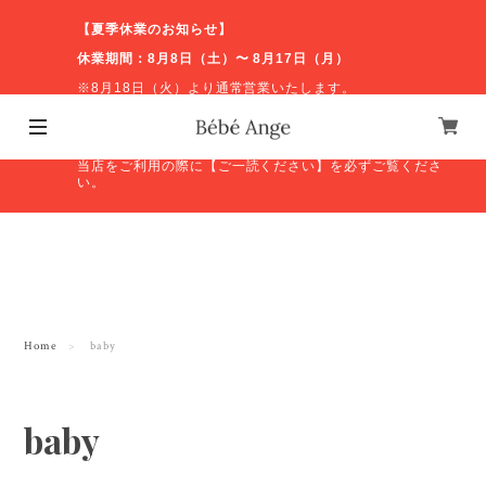
【夏季休業のお知らせ】
休業期間：8月8日（土）〜 8月17日（月）
※8月18日（火）より通常営業いたします。
休業期間中のお問い合わせやオンラインショップの発送等
につきましては、営業再開後に順次対応いたします。ご不
便をおかけしますが、よろしくお願いいたします。
当店をご利用の際に【ご一読ください】を必ずご覧くださ
い。
Home
baby
baby