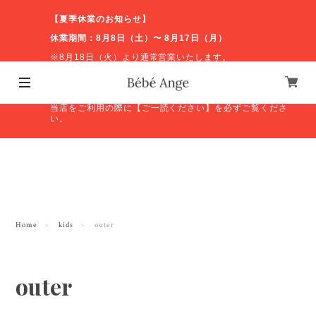
【夏季休業のお知らせ】
休業期間：8月8日（土）〜 8月17日（月）
※8月18日（火）より通常営業いたします。
休業期間中のお問い合わせやオンラインショップの発送等
につきましては、営業再開後に順次対応いたします。ご不
便をおかけしますが、よろしくお願いいたします。
当店をご利用の際に【ご一読ください】を必ずご覧くださ
い。
Home
kids
outer
outer