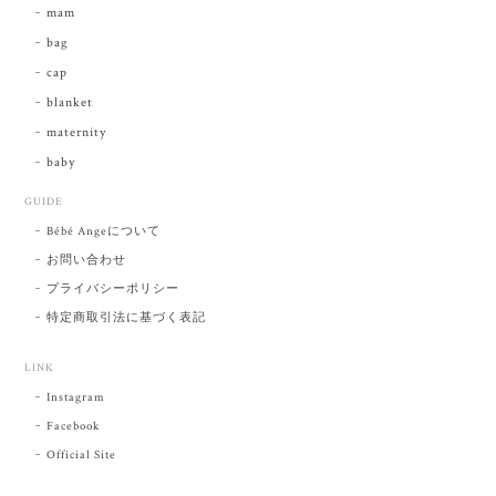
mam
bag
cap
blanket
maternity
baby
GUIDE
Bébé Angeについて
お問い合わせ
プライバシーポリシー
特定商取引法に基づく表記
LINK
Instagram
Facebook
Official Site