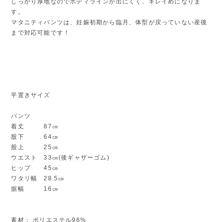
しっかり厚地なのでボディラインが出にくく、キレイめになりま
す。
マタニティパンツは、妊娠初期から臨月、体型が戻っていない産後
まで対応可能です！
平置きサイズ
パンツ
着丈 87㎝
股下 64㎝
股上 25㎝
ウエスト 33㎝(後ギャザーゴム)
ヒップ 45㎝
ワタリ幅 28.5㎝
据幅 16㎝
素材： ポリエステル96%