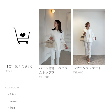
【ご一読ください】
パール付き ペプラ
ペプラムジャケット
¥777
ムトップス
¥13,000
¥9,800
CATEGORY
kids
mam
bag