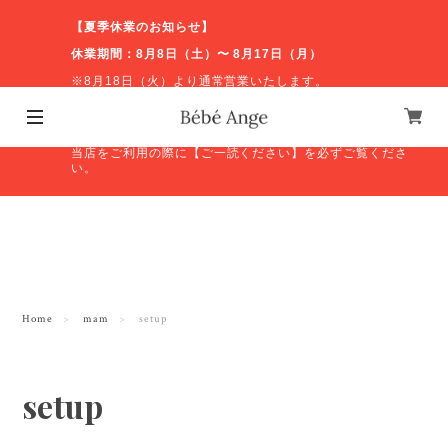
【夏季休業のお知らせ】
休業期間：8月8日（土）〜 8月17日（月）
※8月18日（火）より通常営業いたします。
休業期間中のお問い合わせやオンラインショップの発送等
につきましては、営業再開後に順次対応いたします。ご不
便をおかけしますが、よろしくお願いいたします。
当店をご利用の際に【ご一読ください】を必ずご覧くださ
い。
Home
mam
setup
setup