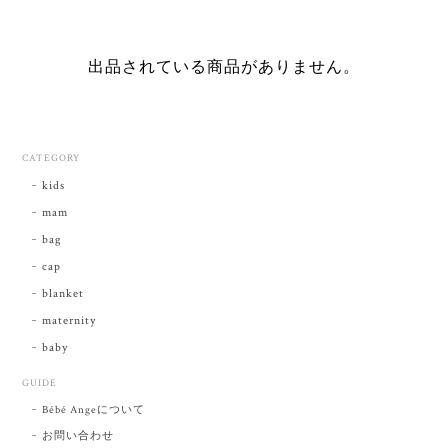
出品されている商品がありません。
CATEGORY
kids
mam
bag
cap
blanket
maternity
baby
GUIDE
Bébé Angeについて
お問い合わせ