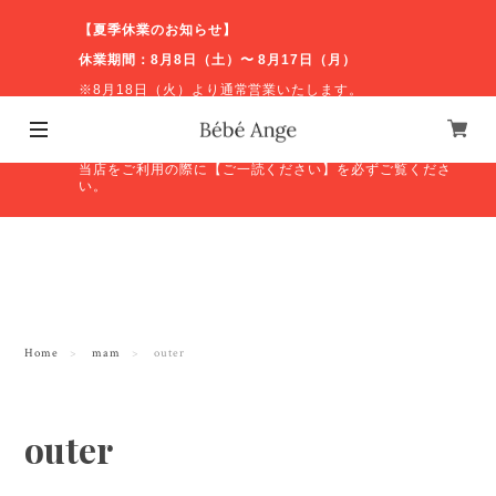
【夏季休業のお知らせ】
休業期間：8月8日（土）〜 8月17日（月）
※8月18日（火）より通常営業いたします。
休業期間中のお問い合わせやオンラインショップの発送等
につきましては、営業再開後に順次対応いたします。ご不
便をおかけしますが、よろしくお願いいたします。
当店をご利用の際に【ご一読ください】を必ずご覧くださ
い。
Home
mam
outer
outer