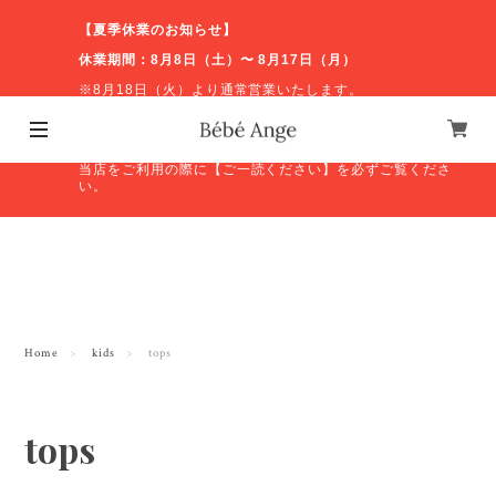
【夏季休業のお知らせ】
休業期間：8月8日（土）〜 8月17日（月）
※8月18日（火）より通常営業いたします。
休業期間中のお問い合わせやオンラインショップの発送等
につきましては、営業再開後に順次対応いたします。ご不
便をおかけしますが、よろしくお願いいたします。
当店をご利用の際に【ご一読ください】を必ずご覧くださ
い。
Home
kids
tops
tops