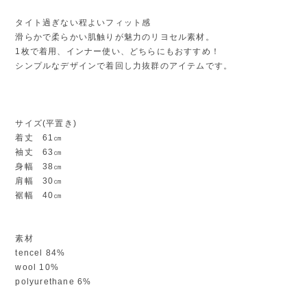
タイト過ぎない程よいフィット感
滑らかで柔らかい肌触りが魅力のリヨセル素材。
1枚で着用、インナー使い、どちらにもおすすめ！
シンプルなデザインで着回し力抜群のアイテムです。
サイズ(平置き)
着丈 61㎝
袖丈 63㎝
身幅 38㎝
肩幅 30㎝
裾幅 40㎝
素材
tencel 84%
wool 10%
polyurethane 6%