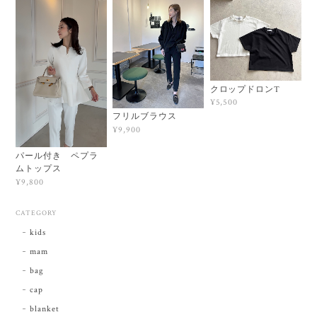
クロップドロンT
¥5,500
フリルブラウス
¥9,900
パール付き ペプラ
ムトップス
¥9,800
CATEGORY
kids
mam
bag
cap
blanket