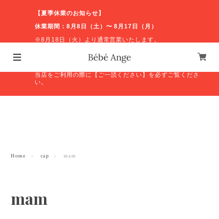
【夏季休業のお知らせ】
休業期間：8月8日（土）〜 8月17日（月）
※8月18日（火）より通常営業いたします。
休業期間中のお問い合わせやオンラインショップの発送等
につきましては、営業再開後に順次対応いたします。ご不
便をおかけしますが、よろしくお願いいたします。
当店をご利用の際に【ご一読ください】を必ずご覧くださ
い。
Home
cap
mam
mam