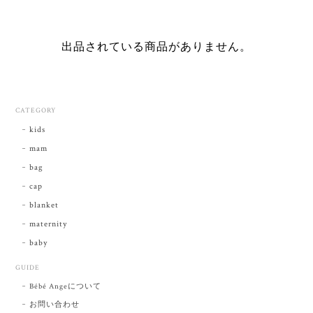
出品されている商品がありません。
CATEGORY
kids
mam
bag
cap
blanket
maternity
baby
GUIDE
Bébé Angeについて
お問い合わせ