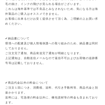
毛の抜け、インクの飛びが見られる場合がございます。
これらは海外基準では不良品とみなされないため、気になる方は海
外製品のご購入はオススメできません。
お客様に出来るだけお安く提供させて頂く為、ご理解の上お買い求
めください。
✔︎納品書について
環境への配慮及び個人情報保護への取り組みのため、納品書は同封
しておりません。
ご注文完了通知、商品発送完了通知が明細となります。
上記通知は、自動送信メールなので返信不可およびお荷物の追跡番
号等は記載しておりません。
✔︎商品代金以外の料金について
ご注文１回につき、消費税、送料、代引き手数料等、商品代金と別
途かかります。
送料には、宅急便の料金以外に、梱包資材等の料金も含まれており
ます。