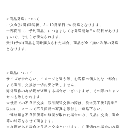
✔︎商品発送について
ご入金(決済)確認後、3～10営業日での発送となります。
一部商品（ご予約商品）につきましては発送開始日の記載がありま
すので、そちらが優先されます。
受注(予約)商品を同時購入された場合、商品が全て揃い次第の発送
となります。
✔︎返品について
サイズが合わない、イメージと違う等、お客様の個人的なご都合に
よる返品、交換は一切お受け致しません。
海外製作の為納期が遅延する場合がございますが、その際のキャン
セルも致しかねます。
未使用での不良品交換、誤品配送交換の際は、発送完了後7営業日
以内に、メールで不良箇所の写真を添付しご連絡下さい。
ご連絡頂き不良箇所等の確認が取れた場合のみ、良品に交換、返金
等の対応をさせて頂きます。
※在庫がある場合は良品と交換となります。在庫切れの場合のみ返