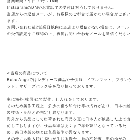
営業時間：平日10時～16時
InstagramのDMやお電話での受付は対応しておりません。
当店からの返信メールが、お客様のご都合で届かない場合がござい
ます。
お問い合わせ後2営業日以内に当店より返信がない場合は、メール
の受信設定をご確認の上、再度お問い合わせメールを送信ください
✔︎当店の商品について
Bébé Angeではレディース商品や子供服、イブルマット、ブランケ
ット、マザーズバック等を取り扱っております。
主に海外(韓国)にて製作、仕入れをしております。
そのため製作工程上、多少の傷や印付け等の汚れがあり、日本の縫
製技術・良品との判定も異なります。
海外から良品として出荷された商品を更に日本人が検品した上で出
荷しておりますが、検品基準はあくまで海外製品となっているた
め、純日本製の物とは良品基準が異なります。
その他にも輸入時に匂いが生じる場合、糸の不始末、形のゆがみ、