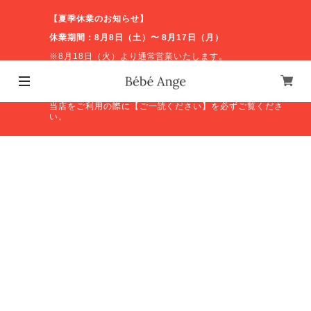
【夏季休業のお知らせ】
休業期間：8月8日（土）〜 8月17日（月）
※8月18日（火）より通常営業いたします。
休業期間中のお問い合わせやオンラインショップの発送等
につきましては、営業再開後に順次対応いたします。ご不
便をおかけしますが、よろしくお願いいたします。
当店をご利用の際に【ご一読ください】を必ずご覧くださ
い。