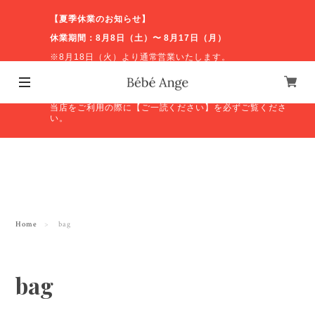
【夏季休業のお知らせ】
休業期間：8月8日（土）〜 8月17日（月）
※8月18日（火）より通常営業いたします。
休業期間中のお問い合わせやオンラインショップの発送等
につきましては、営業再開後に順次対応いたします。ご不
便をおかけしますが、よろしくお願いいたします。
当店をご利用の際に【ご一読ください】を必ずご覧くださ
い。
Home
bag
bag