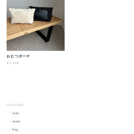
おむつポーチ
¥5,500
CATEGORY
kids
mam
bag