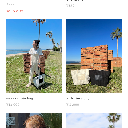
¥777
¥350
SOLD OUT
canvas tote bag
nubi tote bag
¥12,000
¥13,000