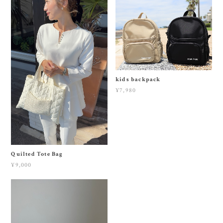
kids backpack
¥7,980
Quilted Tote Bag
¥9,000