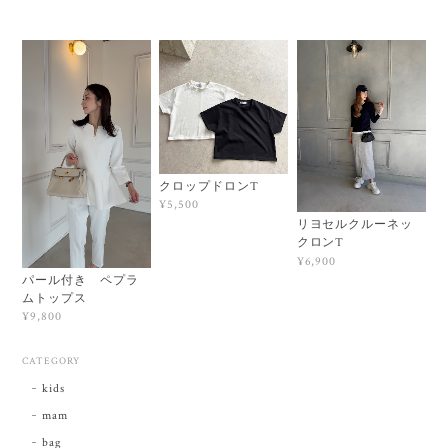
クロップドロンT
¥5,500
リヨセルクルーネッ
クロンT
¥6,900
パール付き ペプラ
ムトップス
¥9,800
CATEGORY
kids
mam
bag