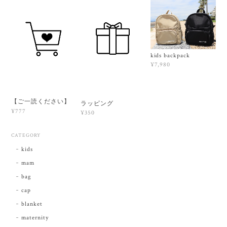
kids backpack
¥7,980
【ご一読ください】
ラッピング
¥777
¥350
CATEGORY
kids
mam
bag
cap
blanket
maternity